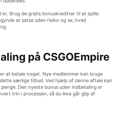
n udbetales.
. Brug de gratis bonuskreditter til at spille
begynde at satse uden risiko og se, hvad
ing.
taling på CSGOEmpire
den at betale noget. Nye medlemmer kan bruge
tte særlige tilbud. Ved hjælp af denne aftale kan
e penge. Den nyeste bonus uden indbetaling er
vert trin i processen, så du ikke går glip af