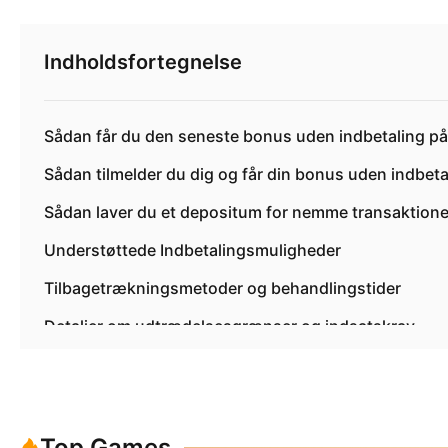
Indholdsfortegnelse
Sådan får du den seneste bonus uden indbetaling 
Sådan tilmelder du dig og får din bonus uden indbeta
Sådan laver du et depositum for nemme transaktione
Understøttede Indbetalingsmuligheder
Tilbagetrækningsmetoder og behandlingstider
Detaljer om udtrædelsesgrænser og indsatskrav
Oplev Mobil Gaming På CSGOEmpire
Spillersikkerhed og privatlivsfunktioner
Verifikation af licensering og retfærdighed
Top Games