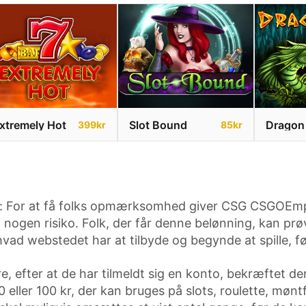
ion Heart
Code Name Jackpot
227kr
303kr
: For at få folks opmærksomhed giver CSG CSGOEmp
nogen risiko. Folk, der får denne belønning, kan prøv
vad webstedet har at tilbyde og begynde at spille, fø
e, efter at de har tilmeldt sig en konto, bekræftet d
 eller 100 kr, der kan bruges på slots, roulette, møn