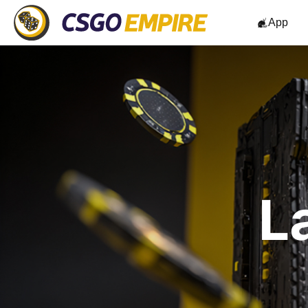
App
L