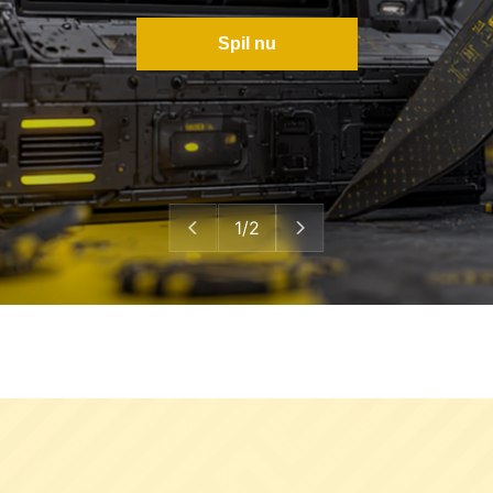
Spil nu
1/2