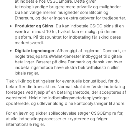
at indbetale hos CSGOEmpire. Dette giver
teknologikyndige brugere mere privatliv og muligheder.
Du kan vælge mellem muligheder som Bitcoin og
Ethereum, og der er ingen ekstra gebyrer for tredjeparter.
Produkter og Skins
: Du kan indbetale CS:GO skins til en
værdi af mindst 10 kr, hvilket kun er muligt på denne
platform. På tidspunktet for indbetaling får skind deres
markedsværdi.
Digitale tegnebøger
: Afhængigt af reglerne i Danmark, er
nogle tredjeparts eWallet-tjenester indbygget til digitale
betalinger. Baseret på dine Danmark og dansk kan hver
indbetalingsmetode have ekstra bekræftelsestrin eller
lokale regler.
Tjek vilkår og betingelser for eventuelle bonustilbud, før du
bekræfter din transaktion. Normalt skal den første indbetaling
foretages ved hjælp af en betalingsmetode, der accepteres af
webstedet. Hold dine indbetalingsmetodeoplysninger
opdaterede, og udlever aldrig dine kontooplysninger til andre.
For en jævn og sikker spilleoplevelse sørger CSGOEmpire for,
at alle indbetalingsprocesser er krypterede og følger
internationale regler.