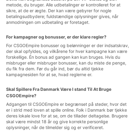
metode, du bruger. Alle udbetalinger er kontrolleret for at
sikre, at de er ægte. Der kan være gebyrer for nogle
betalingsudbydere; fuldstændige oplysninger gives, når
anmodningen om udbetaling er foretaget.
For kampagner og bonusser, er der klare regler?
For CSGOEmpire bonusser og belønninger er der indsatskrav,
der skal opfyldes, og vilkårene for hver kampagne kan være
forskellige. Én bonus ad gangen kan kun bruges. Hvis du
misbruger eller misbruger bonusser, kan du miste de penge,
du fik fra dem. Før du går ind, bør du altid tjekke
kampagnesiden for at se, hvad reglerne er.
Skal Spillere Fra Danmark Være I stand Til At Bruge
CSGOEmpire?
Adgangen til CSGOEmpire er begrænset på steder, hvor det
er i strid med loven at spille online. Folk i Danmark bør tjekke
deres lokale love for at se, om de tillader deltagelse. Brugere
skal være mindst 18 år og give korrekte personlige
oplysninger, når de tilmelder sig og er verificeret.