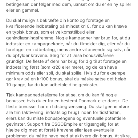
betingelser, der følger med dem, uanset om du er en ny spiller
eller en gammel.
Du skal muligvis bekræfte din konto og foretage en
kvalificerende indbetaling på mindst kr10, før du kan kræve
en typisk bonus, som et velkomsttilbud eller
genindlæsningsfremme. Nogle kampagner har brug for, at du
indtaster en kampagnekode, når du tilmelder dig, eller når du
foretager en indbetaling, mens andre vil anvende sig selv, når
du opfylder kravene. Sørg for at læse bonusvilkårene
grundigt. De fleste af dem har brug for dig til at foretage en
indbetaling først (som kr20 eller mere), og de kan have
minimum odds eller spil, du skal spille. Hvis du for eksempel
gør krav på en kr100 bonus, skal du måske satse det beløb
10 gange, før du kan udbetale dine gevinster.
Tjek kampagnedetaljerne for at se, om du kan få nogle
bonusser, hvis du er fra en bestemt Danmark eller dansk. De
fleste bonusser har en tidsbegrænsning. Du skal gennemføre
alle trin (aktivering, indsats og brug) inden for tidsfristen,
ellers kan du miste bonuspengene og eventuelle potentielle
gevinster. Support fra CSGOEmpire er tilgængelig for at
hjælpe dig med at forstå kravene eller løse eventuelle
problemer, du måtte have med at aktivere din bonus. At sikre,