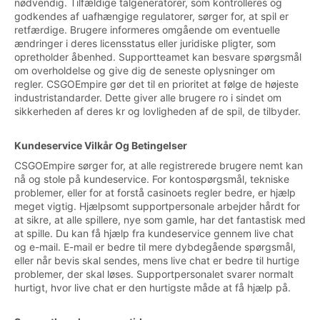
nødvendig. Tilfældige talgeneratorer, som kontrolleres og
godkendes af uafhængige regulatorer, sørger for, at spil er
retfærdige. Brugere informeres omgående om eventuelle
ændringer i deres licensstatus eller juridiske pligter, som
opretholder åbenhed. Supportteamet kan besvare spørgsmål
om overholdelse og give dig de seneste oplysninger om
regler. CSGOEmpire gør det til en prioritet at følge de højeste
industristandarder. Dette giver alle brugere ro i sindet om
sikkerheden af deres kr og lovligheden af de spil, de tilbyder.
Kundeservice Vilkår Og Betingelser
CSGOEmpire sørger for, at alle registrerede brugere nemt kan
nå og stole på kundeservice. For kontospørgsmål, tekniske
problemer, eller for at forstå casinoets regler bedre, er hjælp
meget vigtig. Hjælpsomt supportpersonale arbejder hårdt for
at sikre, at alle spillere, nye som gamle, har det fantastisk med
at spille. Du kan få hjælp fra kundeservice gennem live chat
og e-mail. E-mail er bedre til mere dybdegående spørgsmål,
eller når bevis skal sendes, mens live chat er bedre til hurtige
problemer, der skal løses. Supportpersonalet svarer normalt
hurtigt, hvor live chat er den hurtigste måde at få hjælp på.