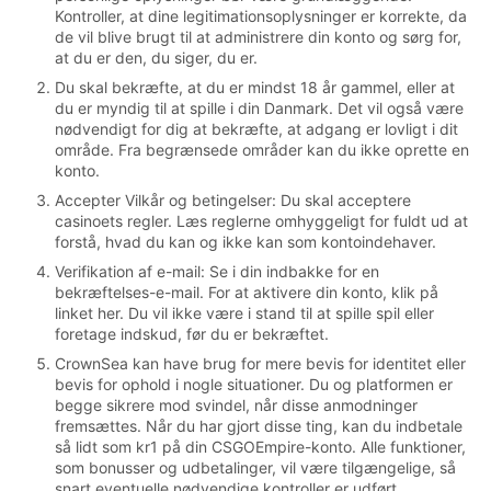
Kontroller, at dine legitimationsoplysninger er korrekte, da
de vil blive brugt til at administrere din konto og sørg for,
at du er den, du siger, du er.
Du skal bekræfte, at du er mindst 18 år gammel, eller at
du er myndig til at spille i din Danmark. Det vil også være
nødvendigt for dig at bekræfte, at adgang er lovligt i dit
område. Fra begrænsede områder kan du ikke oprette en
konto.
Accepter Vilkår og betingelser: Du skal acceptere
casinoets regler. Læs reglerne omhyggeligt for fuldt ud at
forstå, hvad du kan og ikke kan som kontoindehaver.
Verifikation af e-mail: Se i din indbakke for en
bekræftelses-e-mail. For at aktivere din konto, klik på
linket her. Du vil ikke være i stand til at spille spil eller
foretage indskud, før du er bekræftet.
CrownSea kan have brug for mere bevis for identitet eller
bevis for ophold i nogle situationer. Du og platformen er
begge sikrere mod svindel, når disse anmodninger
fremsættes. Når du har gjort disse ting, kan du indbetale
så lidt som kr1 på din CSGOEmpire-konto. Alle funktioner,
som bonusser og udbetalinger, vil være tilgængelige, så
snart eventuelle nødvendige kontroller er udført.