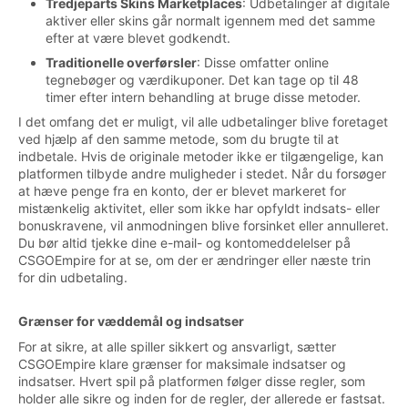
Tredjeparts Skins Marketplaces
: Udbetalinger af digitale
aktiver eller skins går normalt igennem med det samme
efter at være blevet godkendt.
Traditionelle overførsler
: Disse omfatter online
tegnebøger og værdikuponer. Det kan tage op til 48
timer efter intern behandling at bruge disse metoder.
I det omfang det er muligt, vil alle udbetalinger blive foretaget
ved hjælp af den samme metode, som du brugte til at
indbetale. Hvis de originale metoder ikke er tilgængelige, kan
platformen tilbyde andre muligheder i stedet. Når du forsøger
at hæve penge fra en konto, der er blevet markeret for
mistænkelig aktivitet, eller som ikke har opfyldt indsats- eller
bonuskravene, vil anmodningen blive forsinket eller annulleret.
Du bør altid tjekke dine e-mail- og kontomeddelelser på
CSGOEmpire for at se, om der er ændringer eller næste trin
for din udbetaling.
Grænser for væddemål og indsatser
For at sikre, at alle spiller sikkert og ansvarligt, sætter
CSGOEmpire klare grænser for maksimale indsatser og
indsatser. Hvert spil på platformen følger disse regler, som
holder alle sikre og inden for de regler, der allerede er fastsat.