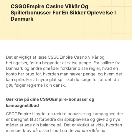
CSGOEmpire Casino Vilkår Og
Spillerbonusser For En Sikker Oplevelse I
Danmark
Det er vigtigt at læse CSGOEmpire Casino vilkår og
betingelser, før du begynder at satse penge. For spillere fra
Danmark og andre områder forklarer disse regler, hvad en
konto har brug for, hvordan man hæver penge, og hvem der
kan spille. For at nyde glat spil skal du sørge for, at det, du
gør, følger reglerne i din dansk.
Gør krav på dine CSGOEmpire-bonusser og
kampagnetilbud
CSGOEmpire tilbyder en række bonusser og kampagner, der
er beregnet til at forbedre din spiloplevelse og give dig nye
måder at øge din balance på. Det er vigtigt at vide, hvordan
man gør krav på disse tilbud og de vigtige vilkår og