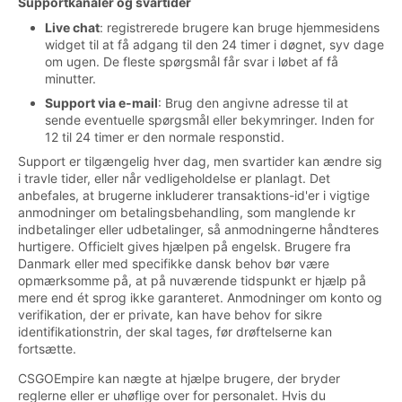
Supportkanaler og svartider
Live chat
: registrerede brugere kan bruge hjemmesidens
widget til at få adgang til den 24 timer i døgnet, syv dage
om ugen. De fleste spørgsmål får svar i løbet af få
minutter.
Support via e-mail
: Brug den angivne adresse til at
sende eventuelle spørgsmål eller bekymringer. Inden for
12 til 24 timer er den normale responstid.
Support er tilgængelig hver dag, men svartider kan ændre sig
i travle tider, eller når vedligeholdelse er planlagt. Det
anbefales, at brugerne inkluderer transaktions-id'er i vigtige
anmodninger om betalingsbehandling, som manglende kr
indbetalinger eller udbetalinger, så anmodningerne håndteres
hurtigere. Officielt gives hjælpen på engelsk. Brugere fra
Danmark eller med specifikke dansk behov bør være
opmærksomme på, at på nuværende tidspunkt er hjælp på
mere end ét sprog ikke garanteret. Anmodninger om konto og
verifikation, der er private, kan have behov for sikre
identifikationstrin, der skal tages, før drøftelserne kan
fortsætte.
CSGOEmpire kan nægte at hjælpe brugere, der bryder
reglerne eller er uhøflige over for personalet. Hvis du